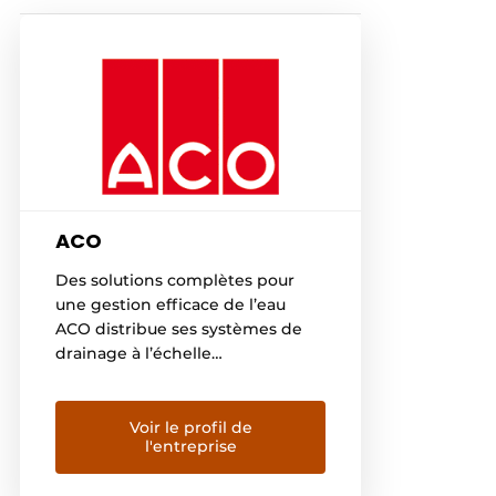
ACO
Des solutions complètes pour
une gestion efficace de l’eau
ACO distribue ses systèmes de
drainage à l’échelle
internationale, des aéroports aux
routes, en passant par les
terrains de sport et les centres
Voir le profil de
l'entreprise
commerciaux. Aujourd’hui, une
gestion efficace et durable de