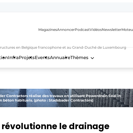
Magazines
Annoncer
Podcast
Vidéos
Newsletter
Moteu
nfrastructures en Belgique francophone et au Grand-Duché de Luxembourg
tion
Infra
Projets
Events
Annuaire
Thèmes
n
er Contractors réalise des travaux en utilisant Powerdrain Seal in
 béton habituels. (photo : Stadsbader Contractors)
révolutionne le drainage