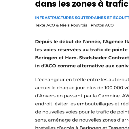
dans les zones à trafic
Termes et conditions
Video’s
INFRASTRUCTURES SOUTERRAINES ET ÉGOUT
Texte ACO & Niels Rouvrois | Photos ACO
Depuis le début de l’année, l’Agence f
les voies réservées au trafic de pointe
Beringen et Ham. Stadsbader Contracto
in d’ACO comme alternative aux canive
L’échangeur en trèfle entre les autoro
accueille chaque jour plus de 100 000 v
d’Anvers en passant par la Campine. AWV 
endroit, éviter les embouteillages et rédu
de nouvelles voies pour le trafic de poi
sens, aménage de nouvelles zones d’arrê
bretelles d’accès à Beringen et Tessend