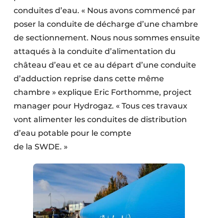
Protection solaire
conduites d’eau. « Nous avons commencé par
poser la conduite de décharge d’une chambre
Rénovation
de sectionnement. Nous nous sommes ensuite
attaqués à la conduite d’alimentation du
Sécurité incendie
château d’eau et ce au départ d’une conduite
Software
d’adduction reprise dans cette même
chambre » explique Eric Forthomme, project
Techniques ferroviaires
manager pour Hydrogaz. « Tous ces travaux
Travaux ferroviaires
vont alimenter les conduites de distri­bution
d’eau potable pour le compte
de la SWDE. »