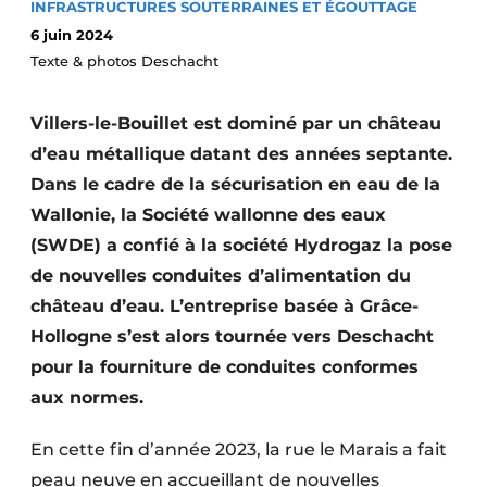
INFRASTRUCTURES SOUTERRAINES ET ÉGOUTTAGE
Termes et conditions
6 juin 2024
Video’s
Texte & photos Deschacht
Villers-le-Bouillet est dominé par un château
d’eau métallique datant des années septante.
Construction bois
Dans le cadre de la sécurisation en eau de la
Wallonie, la Société wallonne des eaux
Contrôle d’accès
(SWDE) a confié à la société Hydrogaz la pose
Éclairage
de nouvelles conduites d’alimentation du
château d’eau. L’entreprise basée à Grâce-
Fondations
Hollogne s’est alors tournée vers Deschacht
Façades
pour la fourniture de conduites conformes
aux normes.
Géotextiles
En cette fin d’année 2023, la rue le Marais a fait
Infrastructures souterraines et égouttage
peau neuve en accueillant de nouvelles