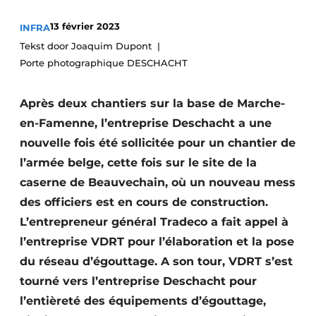
Termes et conditions
13 février 2023
INFRA
Video’s
Tekst door Joaquim Dupont
Porte photographique DESCHACHT
Après deux chantiers sur la base de Marche-
Construction bois
en-Famenne, l’entreprise Deschacht a une
Contrôle d’accès
nouvelle fois été sollicitée pour un chantier de
l’armée belge, cette fois sur le site de la
Éclairage
caserne de Beauvechain, où un nouveau mess
des officiers est en cours de construction.
Fondations
L’entrepreneur général Tradeco a fait appel à
Façades
l’entreprise VDRT pour l’élaboration et la pose
du réseau d’égouttage. A son tour, VDRT s’est
Géotextiles
tourné vers l’entreprise Deschacht pour
Infrastructures souterraines et égouttage
l’entièreté des équipements d’égouttage,