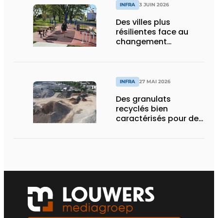
INFRA
3 JUIN 2026
Des villes plus
résilientes face au
changement
climatique grâce au
béton
INFRA
27 MAI 2026
Des granulats
recyclés bien
caractérisés pour des
chantiers qui tiennent
la route