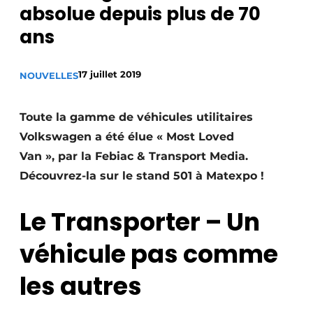
absolue depuis plus de 70
Termes et conditions
ans
Video’s
17 juillet 2019
NOUVELLES
Construction bois
Toute la gamme de véhicules utilitaires
Volkswagen a été élue « Most Loved
Contrôle d’accès
Van »,
par la Febiac & Transport Media.
Éclairage
Découvrez-la sur le stand 501 à Matexpo !
Fondations
Le Transporter – Un
Façades
véhicule pas comme
Géotextiles
les autres
Infrastructures souterraines et égouttage