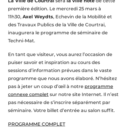
La Ville de Courtrai
sera
la ville hôte
de cette
Termes et conditions
première édition. Le mercredi 25 mars à
Video’s
11h30,
Axel Weydts
, Echevin de la Mobilité et
des Travaux Publics de la Ville de Courtrai,
inaugurera le programme de séminaire de
Techni-Mat.
Construction bois
En tant que visiteur, vous aurez l’occasion de
Contrôle d’accès
puiser savoir et inspiration au cours des
Éclairage
sessions d’information prévues dans le vaste
programme que nous avons élaboré. N’hésitez
Fondations
pas à jeter un coup d’œil à notre
programme
connexe complet
sur notre site Internet. Il n’est
Façades
pas nécessaire de s’inscrire séparément par
Géotextiles
séminaire. Votre billet d’entrée au salon suffit.
Infrastructures souterraines et égouttage
PROGRAMME COMPLET