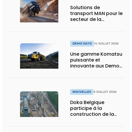
Solutions de
transport MAN pour le
secteur de la
construction :
puissance, efficacité
et vision d’avenir
DEMO DAYS
14 JUILLET 2026
Une gamme Komatsu
puissante et
innovante aux Demo
Days 2026
NOUVELLES
9 JUILLET 2026
Doka Belgique
participe à la
construction de la
nouvelle écluse
d’Obourg