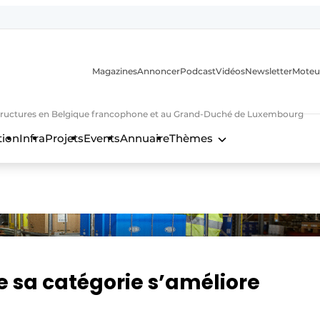
Magazines
Annoncer
Podcast
Vidéos
Newsletter
Moteu
nfrastructures en Belgique francophone et au Grand-Duché de Luxembourg
tion
Infra
Projets
Events
Annuaire
Thèmes
n
de sa catégorie s’améliore