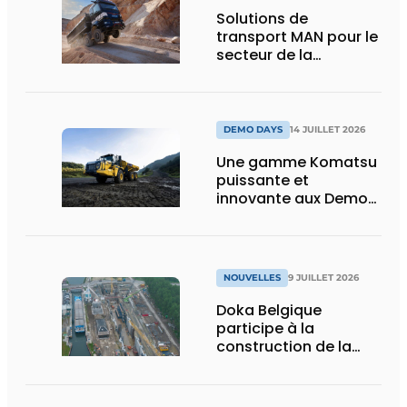
Solutions de
transport MAN pour le
secteur de la
construction :
puissance, efficacité
et vision d’avenir
DEMO DAYS
14 JUILLET 2026
Une gamme Komatsu
puissante et
innovante aux Demo
Days 2026
NOUVELLES
9 JUILLET 2026
Doka Belgique
participe à la
construction de la
nouvelle écluse
d’Obourg