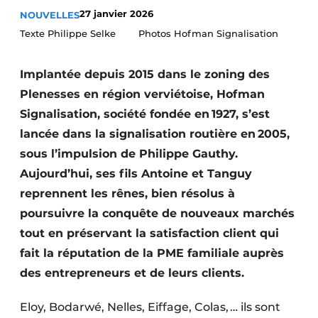
27 janvier 2026
NOUVELLES
Termes et conditions
Texte Philippe Selke Photos Hofman Signalisation
Video’s
Implantée depuis 2015 dans le zoning des
Plenesses en région verviétoise, Hofman
Construction bois
Signalisation, société fondée en 1927, s’est
lancée dans la signalisation routière en 2005,
Contrôle d’accès
sous l’impulsion de Philippe Gauthy.
Éclairage
Aujourd’hui, ses fils Antoine et Tanguy
reprennent les rênes, bien résolus à
Fondations
poursuivre la conquête de nouveaux marchés
tout en préservant la satisfaction client qui
Façades
fait la réputation de la PME familiale auprès
Géotextiles
des entrepreneurs et de leurs clients.
Infrastructures souterraines et égouttage
Eloy, Bodarwé, Nelles, Eiffage, Colas, … ils sont