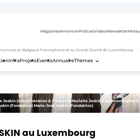
Magazines
Annoncer
Podcast
Vidéos
Newsletter
Moteu
nfrastructures en Belgique francophone et au Grand-Duché de Luxembourg
tion
Infra
Projets
Events
Annuaire
Thèmes
n
ane Joskin (Administration & Finances) Murielle Joskin (Communication &
Joskin (Fondateur) Marie-José Joskin (Fondatrice)
OSKIN au Luxembourg