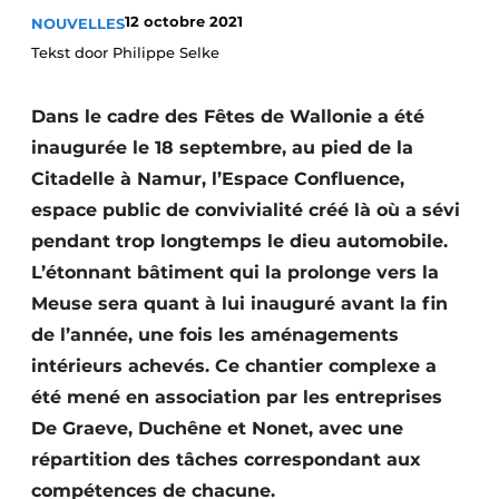
12 octobre 2021
NOUVELLES
Termes et conditions
Tekst door Philippe Selke
Video’s
Dans le cadre des Fêtes de Wallonie a été
inaugurée le 18 septembre, au pied de la
Construction bois
Citadelle à Namur, l’Espace Confluence,
espace public de convivialité créé là où a sévi
Contrôle d’accès
pendant trop longtemps le dieu automobile.
Éclairage
L’étonnant bâtiment qui la prolonge vers la
Meuse sera quant à lui inauguré avant la fin
Fondations
de l’année, une fois les aménagements
intérieurs achevés. Ce chantier complexe a
Façades
été mené en association par les entreprises
Géotextiles
De Graeve, Duchêne et Nonet, avec une
répartition des tâches correspondant aux
Infrastructures souterraines et égouttage
compétences de chacune.