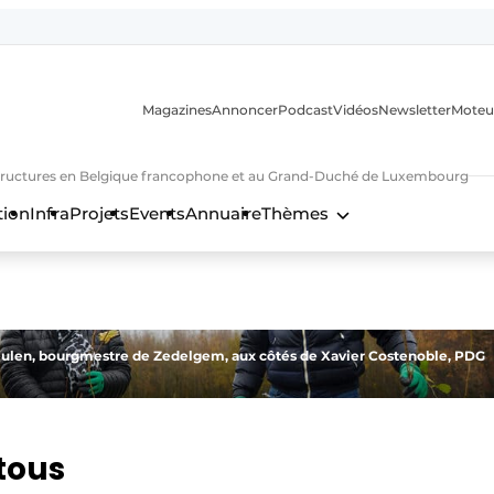
Magazines
Annoncer
Podcast
Vidéos
Newsletter
Moteu
nfrastructures en Belgique francophone et au Grand-Duché de Luxembourg
tion
Infra
Projets
Events
Annuaire
Thèmes
n
eulen, bourgmestre de Zedelgem, aux côtés de Xavier Costenoble, PDG
tous