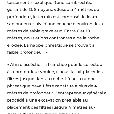
tassement », explique René Lambrechts,
Protection solaire
gérant de G. Smeyers. « Jusqu’à 4 mètres de
Rénovation
profondeur, le terrain est composé de loam
sablonneux, suivi d’une couche d’environ deux
Sécurité incendie
mètres de sable graveleux. Entre 6 et 10
mètres, nous étions confrontés à de la roche
Software
érodée. La nappe phréatique se trouvait à
Techniques ferroviaires
faible profondeur. »
Travaux ferroviaires
« Afin d’assécher la tranchée pour le collecteur
à la profondeur voulue, il nous fallait placer les
filtres jusque dans la roche. Là où la nappe
phréatique devait être rabattue à plus de 4
mètres de profondeur, l’entrepreneur général a
procédé à une excavation préalable au
placement des filtres jusqu’à 4 mètres au-