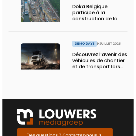
Doka Belgique
participe à la
construction de la
nouvelle écluse
d’Obourg
DEMO DAYS
9 JUILLET 2026
Découvrez l’avenir des
véhicules de chantier
et de transport lors
des Demo Days
Des questions ? Contactez-nous