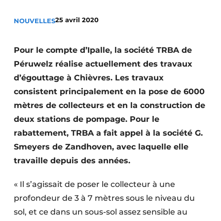
Termes et conditions
25 avril 2020
NOUVELLES
Video’s
Pour le compte d’Ipalle, la société TRBA de
Péruwelz réalise actuellement des travaux
Construction bois
d’égouttage à Chièvres. Les travaux
consistent principalement en la pose de 6000
Contrôle d’accès
mètres de collecteurs et en la construction de
deux stations de pompage. Pour le
Éclairage
rabattement, TRBA a fait appel à la société G.
Fondations
Smeyers de Zandhoven, avec laquelle elle
travaille depuis des années.
Façades
« Il s’agissait de poser le collecteur à une
Géotextiles
profondeur de 3 à 7 mètres sous le niveau du
Infrastructures souterraines et égouttage
sol, et ce dans un sous-sol assez sensible au