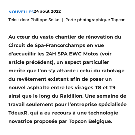
Termes et conditions
24 août 2022
NOUVELLES
Video’s
Tekst door Philippe Selke
Porte photographique Topcon
Au cœur du vaste chantier de rénovation du
Circuit de Spa-Francorchamps en vue
Construction bois
d’accueillir les 24H SPA EWC Motos (voir
Contrôle d’accès
article précédent), un aspect particulier
mérite que l’on s’y attarde : celui du rabotage
Éclairage
du revêtement existant afin de poser un
Fondations
nouvel asphalte entre les virages T8 et T9
ainsi que le long du Raidillon. Une semaine de
Façades
travail seulement pour l’entreprise spécialisée
TdeuxR, qui a eu recours à une technologie
Géotextiles
novatrice proposée par Topcon Belgique.
Infrastructures souterraines et égouttage