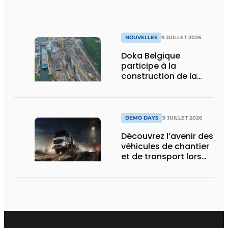
Days 2026
NOUVELLES
9 JUILLET 2026
Doka Belgique
participe à la
construction de la
nouvelle écluse
d’Obourg
DEMO DAYS
9 JUILLET 2026
Découvrez l’avenir des
véhicules de chantier
et de transport lors
des Demo Days