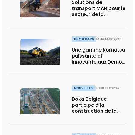
Solutions de
transport MAN pour le
secteur de la
construction :
puissance, efficacité
et vision d’avenir
DEMO DAYS
14 JUILLET 2026
Une gamme Komatsu
puissante et
innovante aux Demo
Days 2026
NOUVELLES
9 JUILLET 2026
Doka Belgique
participe à la
construction de la
nouvelle écluse
d’Obourg