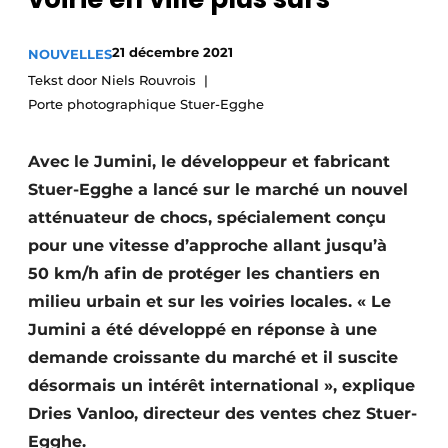
Termes et conditions
21 décembre 2021
NOUVELLES
Video’s
Tekst door Niels Rouvrois
Porte photographique Stuer-Egghe
Construction bois
Avec le Jumini, le développeur et fabricant
Stuer-Egghe a lancé sur le marché un nouvel
Contrôle d’accès
atténuateur de chocs, spécialement conçu
Éclairage
pour une vitesse d’approche allant jusqu’à
50 km/h afin de protéger les chantiers en
Fondations
milieu urbain et sur les voiries locales. « Le
Jumini a été développé en réponse à une
Façades
demande croissante du marché et il suscite
Géotextiles
désormais un intérêt international », explique
Dries Vanloo, directeur des ventes chez Stuer-
Infrastructures souterraines et égouttage
Egghe.