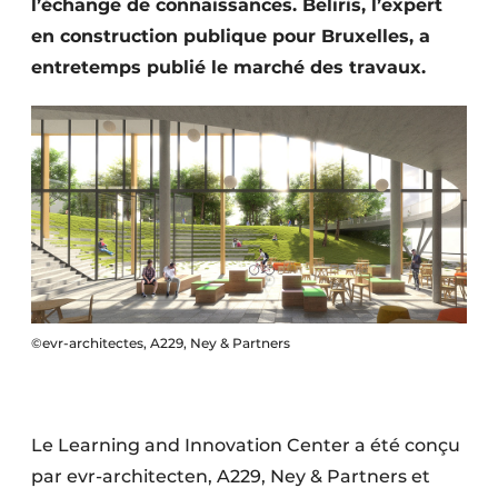
l’échange de connaissances. Beliris, l’expert
Protection solaire
en construction publique pour Bruxelles, a
entretemps publié le marché des travaux.
Rénovation
Sécurité incendie
Software
Techniques ferroviaires
Travaux ferroviaires
©evr-architectes, A229, Ney & Partners
Le Learning and Innovation Center a été conçu
par evr-architecten, A229, Ney & Partners et