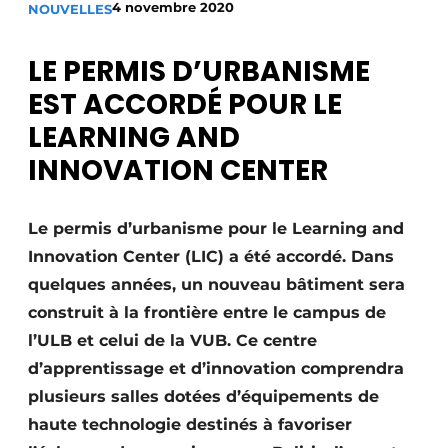
4 novembre 2020
NOUVELLES
Termes et conditions
Video’s
LE PERMIS D’URBANISME
EST ACCORDÉ POUR LE
LEARNING AND
Construction bois
INNOVATION CENTER
Contrôle d’accès
Le permis d’urbanisme pour le Learning and
Éclairage
Innovation Center (LIC) a été accordé. Dans
quelques années, un nouveau bâtiment sera
Fondations
construit à la frontière entre le campus de
Façades
l’ULB et celui de la VUB. Ce centre
d’apprentissage et d’innovation comprendra
Géotextiles
plusieurs salles dotées d’équipements de
Infrastructures souterraines et égouttage
haute technologie destinés à favoriser