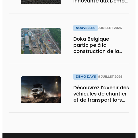
innovante aux Demo
Days 2026
NOUVELLES
9 JUILLET 2026
Doka Belgique
participe à la
construction de la
nouvelle écluse
d’Obourg
DEMO DAYS
9 JUILLET 2026
Découvrez l’avenir des
véhicules de chantier
et de transport lors
des Demo Days