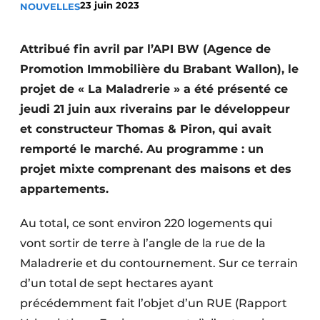
23 juin 2023
NOUVELLES
Termes et conditions
Video’s
Attribué fin avril par l’API BW (Agence de
Promotion Immobilière du Brabant Wallon), le
projet de « La Maladrerie » a été présenté ce
jeudi 21 juin aux riverains par le développeur
Construction bois
et constructeur Thomas & Piron, qui avait
Contrôle d’accès
remporté le marché. Au programme : un
projet mixte comprenant des maisons et des
Éclairage
appartements.
Fondations
Au total, ce sont environ 220 logements qui
Façades
vont sortir de terre à l’angle de la rue de la
Maladrerie et du contournement. Sur ce terrain
Géotextiles
d’un total de sept hectares ayant
Infrastructures souterraines et égouttage
précédemment fait l’objet d’un RUE (Rapport