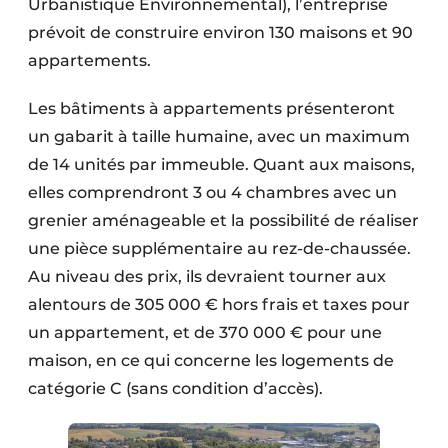
Urbanistique Environnemental), l’entreprise
Protection solaire
prévoit de construire environ 130 maisons et 90
appartements.
Rénovation
Les bâtiments à appartements présenteront
Sécurité incendie
un gabarit à taille humaine, avec un maximum
Software
de 14 unités par immeuble. Quant aux maisons,
elles comprendront 3 ou 4 chambres avec un
Techniques ferroviaires
grenier aménageable et la possibilité de réaliser
Travaux ferroviaires
une pièce supplémentaire au rez-de-chaussée.
Au niveau des prix, ils devraient tourner aux
alentours de 305 000 € hors frais et taxes pour
un appartement, et de 370 000 € pour une
maison, en ce qui concerne les logements de
catégorie C (sans condition d’accès).