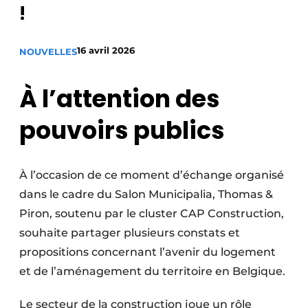
!
Termes et conditions
Video’s
16 avril 2026
NOUVELLES
À l’attention des
Construction bois
pouvoirs publics
Contrôle d’accès
Éclairage
À l’occasion de ce moment d’échange organisé
dans le cadre du Salon Municipalia, Thomas &
Fondations
Piron, soutenu par le cluster CAP Construction,
Façades
souhaite partager plusieurs constats et
propositions concernant l’avenir du logement
Géotextiles
et de l’aménagement du territoire en Belgique.
Infrastructures souterraines et égouttage
Le secteur de la construction joue un rôle