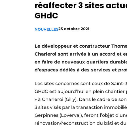
réaffecter 3 sites act
Termes et conditions
GHdC
Video’s
25 octobre 2021
NOUVELLES
Le développeur et constructeur Thoma
Charleroi sont arrivés à un accord et en
en faire de nouveaux quartiers durab
d’espaces dédiés à des services et prof
Les sites concernés sont ceux de Saint-J
GHdC est aujourd’hui en plein chantier p
» à Charleroi (Gilly). Dans le cadre de
3 sites visés par la transaction immobil
Gerpinnes (Loverval), feront l’objet d’u
rénovation/reconstruction du bâti et du