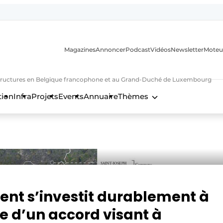
Magazines
Annoncer
Podcast
Vidéos
Newsletter
Moteu
nfrastructures en Belgique francophone et au Grand-Duché de Luxembourg
tion
Infra
Projets
Events
Annuaire
Thèmes
n
ent s’investit durablement à
e d’un accord visant à