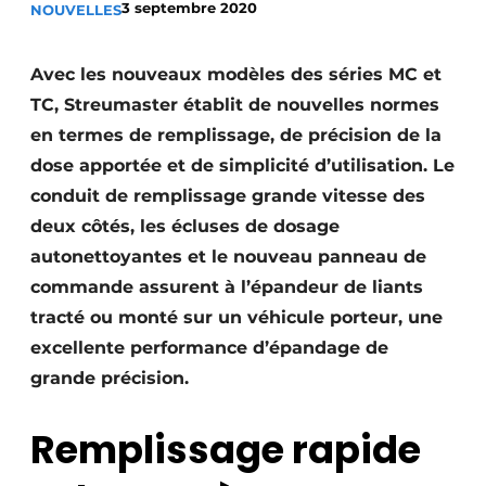
3 septembre 2020
NOUVELLES
Termes et conditions
Video’s
Avec les nouveaux modèles des séries MC et
TC, Streumaster établit de nouvelles normes
en termes de remplissage, de précision de la
dose apportée et de simplicité d’utilisation. Le
Construction bois
conduit de remplissage grande vitesse des
Contrôle d’accès
deux côtés, les écluses de dosage
autonettoyantes et le nouveau panneau de
Éclairage
commande assurent à l’épandeur de liants
Fondations
tracté ou monté sur un véhicule porteur, une
excellente performance d’épandage de
Façades
grande précision.
Géotextiles
Remplissage rapide
Infrastructures souterraines et égouttage