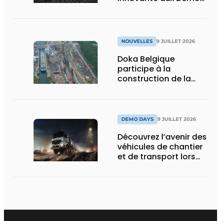
Days 2026
NOUVELLES
9 JUILLET 2026
Doka Belgique
participe à la
construction de la
nouvelle écluse
d’Obourg
DEMO DAYS
9 JUILLET 2026
Découvrez l’avenir des
véhicules de chantier
et de transport lors
des Demo Days