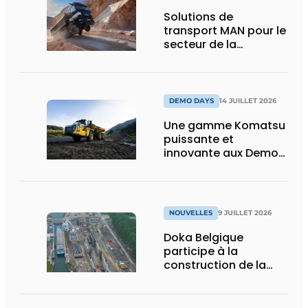
Solutions de
transport MAN pour le
secteur de la
construction :
puissance, efficacité
et vision d’avenir
DEMO DAYS
14 JUILLET 2026
Une gamme Komatsu
puissante et
innovante aux Demo
Days 2026
NOUVELLES
9 JUILLET 2026
Doka Belgique
participe à la
construction de la
nouvelle écluse
d’Obourg