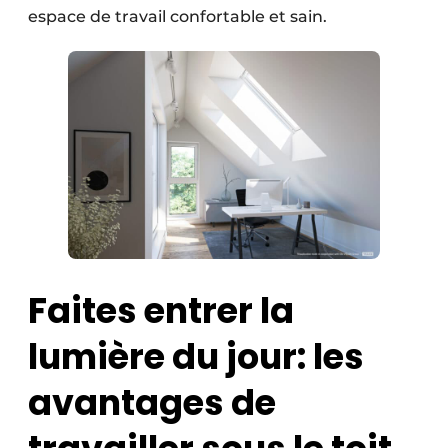
espace de travail confortable et sain.
Protection solaire
Rénovation
Sécurité incendie
Software
Techniques ferroviaires
Travaux ferroviaires
Faites entrer la
lumière du jour: les
avantages de