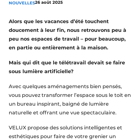
26 août 2025
NOUVELLES
Termes et conditions
Video’s
Alors que les vacances d’été touchent
doucement à leur fin, nous retrouvons peu à
peu nos espaces de travail – pour beaucoup,
en partie ou entièrement à la maison.
Construction bois
Contrôle d’accès
Mais qui dit que le télétravail devait se faire
sous lumière artificielle?
Éclairage
Avec quelques aménagements bien pensés,
Fondations
vous pouvez transformer l’espace sous le toit en
un bureau inspirant, baigné de lumière
Façades
naturelle et offrant une vue spectaculaire.
Géotextiles
VELUX propose des solutions intelligentes et
Infrastructures souterraines et égouttage
esthétiques pour faire de votre grenier un