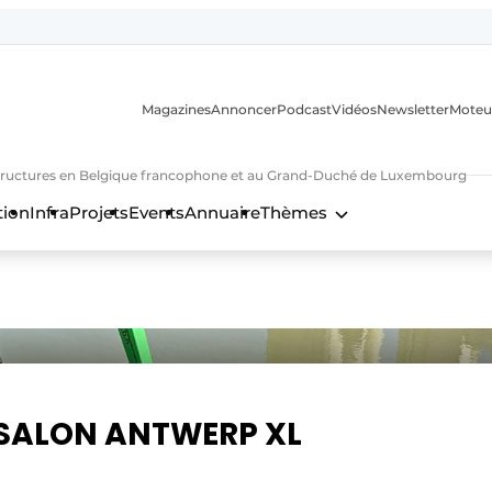
Magazines
Annoncer
Podcast
Vidéos
Newsletter
Moteu
nfrastructures en Belgique francophone et au Grand-Duché de Luxembourg
tion
Infra
Projets
Events
Annuaire
Thèmes
n
 SALON ANTWERP XL