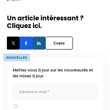
Protection solaire
Rénovation
Un article intéressant ?
Cliquez ici.
Sécurité incendie
Software
Copie
Techniques ferroviaires
NOUVELLES
Travaux ferroviaires
Mettez vous à jour sur les nouveautés et
les mises à jour.