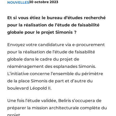
30 octobre 2023
NOUVELLES
Termes et conditions
Video’s
Et si vous étiez le bureau d’études recherché
pour la réalisation de l’étude de faisabilité
globale pour le projet Simonis ?
Construction bois
Envoyez votre candidature via e-procurement
Contrôle d’accès
pour la réalisation de l’étude de faisabilité
globale dans le cadre du projet de
Éclairage
réaménagement des esplanades Simonis.
L’initiative concerne l’ensemble du périmètre
Fondations
de la place Simonis de part et d’autre du
Façades
boulevard Léopold II.
Géotextiles
Une fois l’étude validée, Beliris s’occupera de
préparer la mission architecturale complète du
Infrastructures souterraines et égouttage
projet.