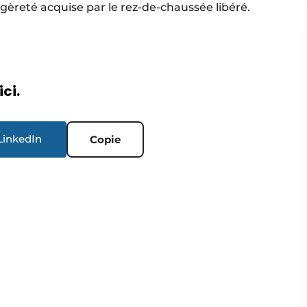
égèreté acquise par le rez-de-chaussée libéré.
ici.
LinkedIn
Copie