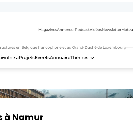
Magazines
Annoncer
Podcast
Vidéos
Newsletter
Moteu
nfrastructures en Belgique francophone et au Grand-Duché de Luxembourg
tion
Infra
Projets
Events
Annuaire
Thèmes
n
us à Namur