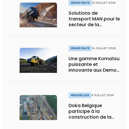
DEMO DAYS
16 JUILLET 2026
Solutions de
transport MAN pour le
secteur de la
construction :
puissance, efficacité
et vision d’avenir
DEMO DAYS
14 JUILLET 2026
Une gamme Komatsu
puissante et
innovante aux Demo
Days 2026
NOUVELLES
9 JUILLET 2026
Doka Belgique
participe à la
construction de la
nouvelle écluse
d’Obourg