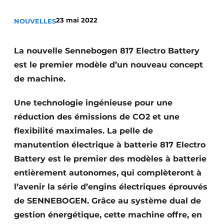
Termes et conditions
23 mai 2022
NOUVELLES
Video’s
La nouvelle Sennebogen 817 Electro Battery
est le premier modèle d’un nouveau concept
Construction bois
de machine.
Contrôle d’accès
Une technologie ingénieuse pour une
réduction des émissions de CO2 et une
Éclairage
flexibilité maximales. La pelle de
Fondations
manutention électrique à batterie 817 Electro
Battery est le premier des modèles à batterie
Façades
entièrement autonomes, qui complèteront à
l’avenir la série d’engins électriques éprouvés
Géotextiles
de SENNEBOGEN. Grâce au système dual de
Infrastructures souterraines et égouttage
gestion énergétique, cette machine offre, en