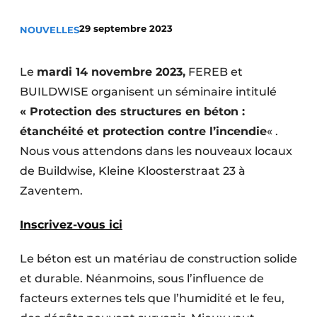
Termes et conditions
29 septembre 2023
NOUVELLES
Video’s
Le
mardi 14 novembre 2023,
FEREB et
BUILDWISE organisent un séminaire intitulé
Construction bois
« Protection des structures en béton :
étanchéité et protection contre l’incendie
« .
Contrôle d’accès
Nous vous attendons dans les nouveaux locaux
de Buildwise, Kleine Kloosterstraat 23 à
Éclairage
Zaventem.
Fondations
Inscrivez-vous ici
Façades
Le béton est un matériau de construction solide
Géotextiles
et durable. Néanmoins, sous l’influence de
facteurs externes tels que l’humidité et le feu,
Infrastructures souterraines et égouttage