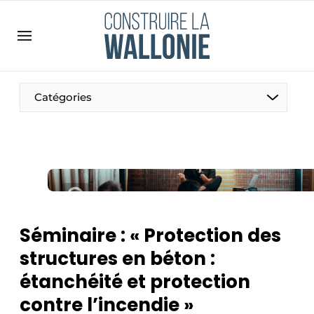
Contact
Contact direct
Emploi
Catégories
Enregistrer une offre d’emploi
Entreprises
Merci de votre inscription
S’inscrire
Home
Meest gelezen
Newsletter
Séminaire : « Protection des
Podcasts
structures en béton :
Privacy / Cookie statement
étanchéité et protection
S’inscrire à l’événement
contre l’incendie »
S’inscrire