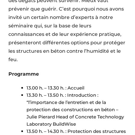
des dégâts peuvent survenir. Mieux vaut
Protection solaire
prévenir que guérir. C’est pourquoi nous avons
invité un certain nombre d’experts à notre
Rénovation
séminaire qui, sur la base de leurs
Sécurité incendie
connaissances et de leur expérience pratique,
présenteront différentes options pour protéger
Software
les structures en béton contre l’humidité et le
feu.
Techniques ferroviaires
Travaux ferroviaires
Programme
13.00 h. – 13.30 h. : Accueil
13.30 h. – 13.50 h. : Introduction :
“l’importance de l’entretien et de la
protection des constructions en béton –
Julie Pierard Head of Concrete Technology
Laboratory BuildWise
13.50 h. – 14.30 h. : Protection des structures