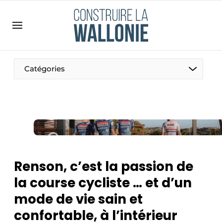
Contact
Contact direct
Emploi
Catégories
Enregistrer une offre d’emploi
Entreprises
Merci de votre inscription
S’inscrire
Home
Meest gelezen
Newsletter
Renson, c’est la passion de
Podcasts
la course cycliste … et d’un
Privacy / Cookie statement
mode de vie sain et
S’inscrire à l’événement
confortable, à l’intérieur
S’inscrire