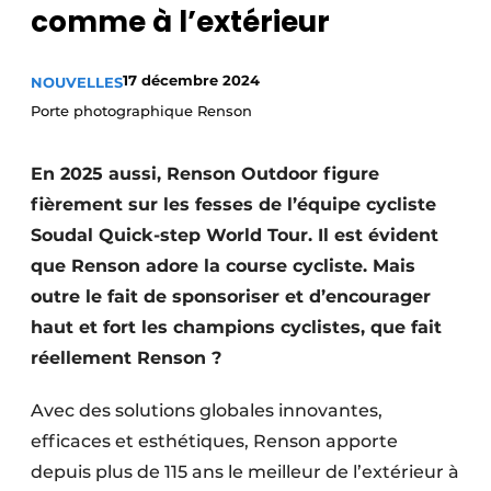
comme à l’extérieur
Termes et conditions
Video’s
17 décembre 2024
NOUVELLES
Porte photographique Renson
Construction bois
En 2025 aussi, Renson Outdoor figure
fièrement sur les fesses de l’équipe cycliste
Contrôle d’accès
Soudal Quick-step World Tour. Il est évident
que Renson adore la course cycliste. Mais
Éclairage
outre le fait de sponsoriser et d’encourager
Fondations
haut et fort les champions cyclistes, que fait
réellement Renson ?
Façades
Avec des solutions globales innovantes,
Géotextiles
efficaces et esthétiques, Renson apporte
Infrastructures souterraines et égouttage
depuis plus de 115 ans le meilleur de l’extérieur à