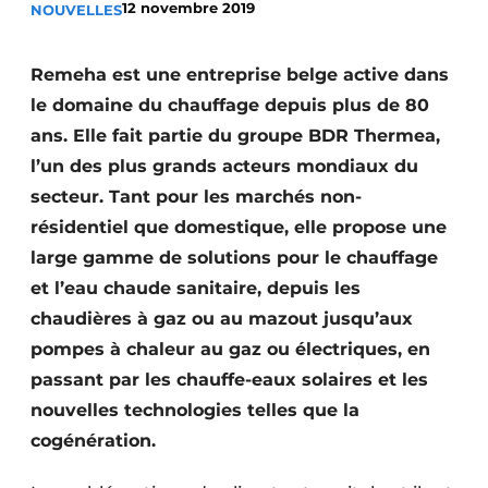
12 novembre 2019
NOUVELLES
Termes et conditions
Video’s
Remeha est une entreprise belge active dans
le domaine du chauffage depuis plus de 80
ans. Elle fait partie du groupe BDR Thermea,
l’un des plus grands acteurs mondiaux du
Construction bois
secteur. Tant pour les marchés non-
Contrôle d’accès
résidentiel que domestique, elle propose une
large gamme de solutions pour le chauffage
Éclairage
et l’eau chaude sanitaire, depuis les
Fondations
chaudières à gaz ou au mazout jusqu’aux
pompes à chaleur au gaz ou électriques, en
Façades
passant par les chauffe-eaux solaires et les
nouvelles technologies telles que la
Géotextiles
cogénération.
Infrastructures souterraines et égouttage