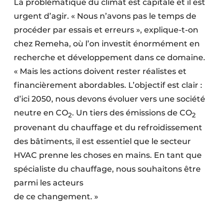
La problématique du climat est capitale et il est
Protection solaire
urgent d’agir. « Nous n’avons pas le temps de
procéder par essais et erreurs », explique-t-on
Rénovation
chez Remeha, où l’on investit énormément en
Sécurité incendie
recherche et développement dans ce domaine.
« Mais les actions doivent rester réalistes et
Software
financièrement abordables. L’objectif est clair :
Techniques ferroviaires
d’ici 2050, nous devons évoluer vers une société
neutre en CO
. Un tiers des émissions de CO
2
2
Travaux ferroviaires
provenant du chauffage et du refroidissement
des bâtiments, il est essentiel que le secteur
HVAC prenne les choses en mains. En tant que
spécialiste du chauffage, nous souhaitons être
parmi les acteurs
de ce changement. »