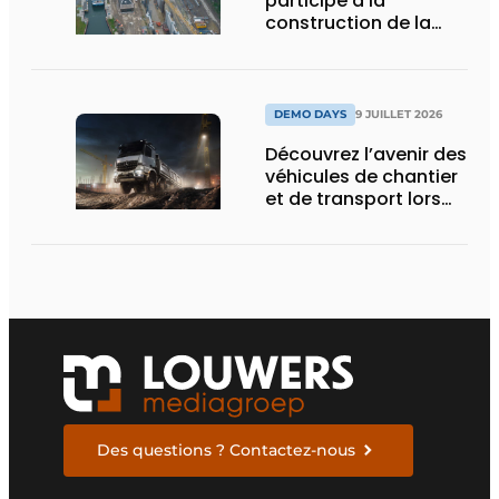
participe à la
construction de la
nouvelle écluse
d’Obourg
DEMO DAYS
9 JUILLET 2026
Découvrez l’avenir des
véhicules de chantier
et de transport lors
des Demo Days
Des questions ? Contactez-nous