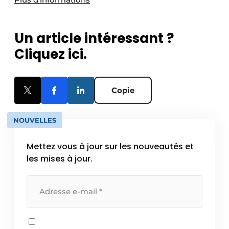
Protection solaire
Rénovation
Un article intéressant ?
Cliquez ici.
Sécurité incendie
Software
Copie
Techniques ferroviaires
NOUVELLES
Travaux ferroviaires
Mettez vous à jour sur les nouveautés et
les mises à jour.