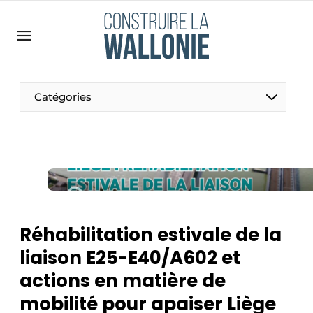
Contact
Contact direct
Emploi
Catégories
Enregistrer une offre d’emploi
Entreprises
Merci de votre inscription
S’inscrire
Home
Meest gelezen
Newsletter
Réhabilitation estivale de la
Podcasts
liaison E25-E40/A602 et
Privacy / Cookie statement
actions en matière de
S’inscrire à l’événement
mobilité pour apaiser Liège
S’inscrire