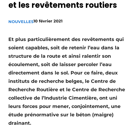
et les revêtements routiers
Termes et conditions
Video’s
10 février 2021
NOUVELLES
Et plus particulièrement des revêtements qui
Construction bois
soient capables, soit de retenir l’eau dans la
structure de la route et ainsi ralentir son
Contrôle d’accès
écoulement, soit de laisser percoler l’eau
Éclairage
directement dans le sol. Pour ce faire, deux
instituts de recherche belges, le Centre de
Fondations
Recherche Routière et le Centre de Recherche
collective de l’Industrie Cimentière, ont uni
Façades
leurs forces pour mener, conjointement, une
Géotextiles
étude prénormative sur le béton (maigre)
drainant.
Infrastructures souterraines et égouttage