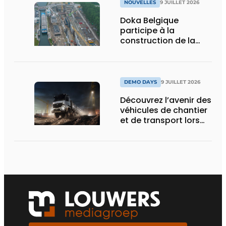
NOUVELLES
9 JUILLET 2026
Doka Belgique
participe à la
construction de la
nouvelle écluse
d’Obourg
DEMO DAYS
9 JUILLET 2026
Découvrez l’avenir des
véhicules de chantier
et de transport lors
des Demo Days