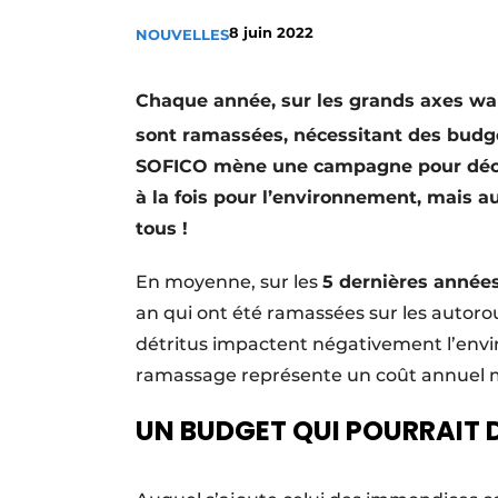
Termes et conditions
8 juin 2022
NOUVELLES
Video’s
Chaque année, sur les grands axes wa
sont ramassées, nécessitant des budg
SOFICO mène une campagne pour décou
à la fois pour l’environnement, mais au
tous !
En moyenne, sur les
5 dernières année
an qui ont été ramassées sur les autoro
détritus impactent négativement l’envi
ramassage représente un coût annuel
UN BUDGET QUI POURRAIT