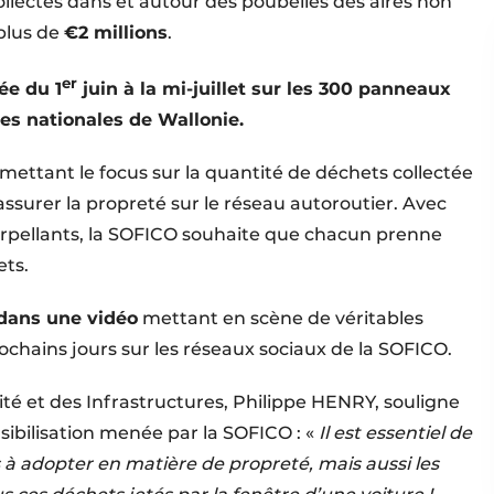
llectés dans et autour des poubelles des aires non
plus de
€2 millions
.
er
ée du 1
juin à la mi-juillet sur les 300 panneaux
les nationales de Wallonie.
 mettant le focus sur la quantité de déchets collectée
ssurer la propreté sur le réseau autoroutier. Avec
nterpellants, la SOFICO souhaite que chacun prenne
ets.
dans une vidéo
mettant en scène de véritables
rochains jours sur les réseaux sociaux de la SOFICO.
ité et des Infrastructures, Philippe HENRY, souligne
ibilisation menée par la SOFICO : «
Il est essentiel de
à adopter en matière de propreté, mais aussi les