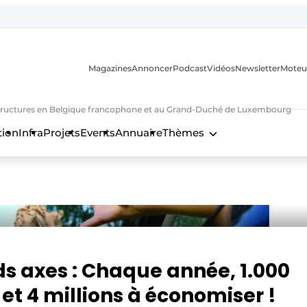
Magazines
Annoncer
Podcast
Vidéos
Newsletter
Moteu
nfrastructures en Belgique francophone et au Grand-Duché de Luxembourg
tion
Infra
Projets
Events
Annuaire
Thèmes
n
ds axes : Chaque année, 1.000
et 4 millions à économiser !