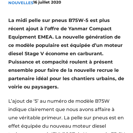
16 juillet 2020
NOUVELLES
Termes et conditions
Video’s
La midi pelle sur pneus B75W-5 est plus
récent ajout à l’offre de Yanmar Compact
Equipment EMEA. La nouvelle génération de
ce modèle populaire est équipée d’un moteur
Construction bois
diesel Stage V économe en carburant.
Contrôle d’accès
Puissance et compacité roulent à présent
ensemble pour faire de la nouvelle recrue le
Éclairage
partenaire idéal pour les chantiers urbains, de
Fondations
voirie ou paysagers.
Façades
L’ajout de ‘5’ au numéro de modèle B75W
indique clairement que nous avons affaire à
Géotextiles
une véritable primeur. La pelle sur pneus est en
Infrastructures souterraines et égouttage
effet équipée du nouveau moteur diesel