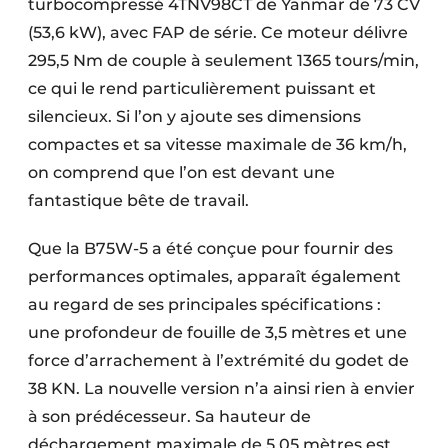
turbocompressé 4TNV98CT de Yanmar de 73 CV
Protection solaire
(53,6 kW), avec FAP de série. Ce moteur délivre
295,5 Nm de couple à seulement 1365 tours/min,
Rénovation
ce qui le rend particulièrement puissant et
Sécurité incendie
silencieux. Si l’on y ajoute ses dimensions
compactes et sa vitesse maximale de 36 km/h,
Software
on comprend que l’on est devant une
Techniques ferroviaires
fantastique bête de travail.
Travaux ferroviaires
Que la B75W-5 a été conçue pour fournir des
performances optimales, apparaît également
au regard de ses principales spécifications :
une profondeur de fouille de 3,5 mètres et une
force d’arrachement à l’extrémité du godet de
38 KN. La nouvelle version n’a ainsi rien à envier
à son prédécesseur. Sa hauteur de
déchargement maximale de 5,05 mètres est