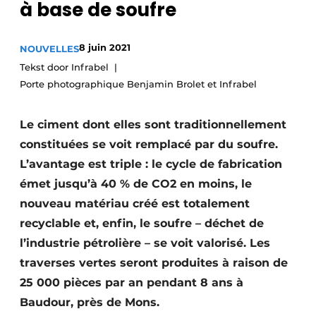
à base de soufre
Termes et conditions
Video’s
8 juin 2021
NOUVELLES
Tekst door Infrabel
Porte photographique Benjamin Brolet et Infrabel
Construction bois
Le ciment dont elles sont traditionnellement
Contrôle d’accès
constituées se voit remplacé par du soufre.
L’avantage est triple : le cycle de fabrication
Éclairage
émet jusqu’à 40 % de CO2 en moins, le
Fondations
nouveau matériau créé est totalement
recyclable et, enfin, le soufre – déchet de
Façades
l’industrie pétrolière – se voit valorisé. Les
traverses vertes seront produites à raison de
Géotextiles
25 000 pièces par an pendant 8 ans à
Infrastructures souterraines et égouttage
Baudour, près de Mons.