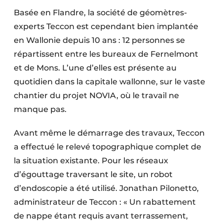
Protection solaire
Basée en Flandre, la société de géomètres-
experts Teccon est cependant bien implantée
Rénovation
en Wallonie depuis 10 ans : 12 personnes se
répartissent entre les bureaux de Fernelmont
Sécurité incendie
et de Mons. L’une d’elles est présente au
Software
quotidien dans la capitale wallonne, sur le vaste
chantier du projet NOVIA, où le travail ne
Techniques ferroviaires
manque pas.
Travaux ferroviaires
Avant même le démarrage des travaux, Teccon
a effectué le relevé topo­graphique complet de
la situation existante. Pour les réseaux
d’égouttage traversant le site, un robot
d’endoscopie a été utilisé. Jonathan Pilonetto,
administrateur de Teccon : « Un rabattement
de nappe étant requis avant terrassement,