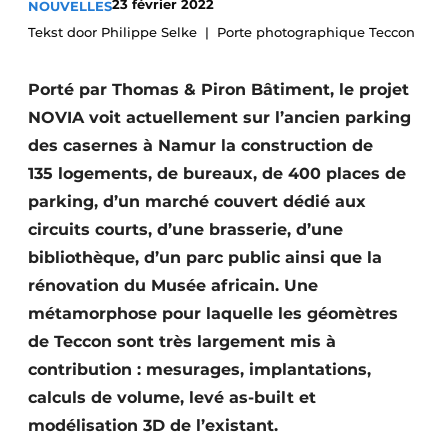
23 février 2022
NOUVELLES
Termes et conditions
Tekst door Philippe Selke
Porte photographique Teccon
Video’s
Porté par Thomas & Piron Bâtiment, le projet
NOVIA voit actuellement sur l’ancien parking
des casernes à Namur la construction de
Construction bois
135 logements, de bureaux, de 400 places de
Contrôle d’accès
parking, d’un marché couvert dédié aux
circuits courts, d’une brasserie, d’une
Éclairage
bibliothèque, d’un parc public ainsi que la
rénovation du Musée africain. Une
Fondations
métamorphose pour laquelle les géomètres
Façades
de Teccon sont très largement mis à
contribution : mesurages, implantations,
Géotextiles
calculs de volume, levé as-built et
Infrastructures souterraines et égouttage
modélisation 3D de l’existant.