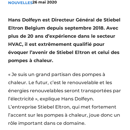
26 mai 2020
NOUVELLES
Termes et conditions
Video’s
Hans Dolfeyn est Directeur Général de Stiebel
Eltron Belgium depuis septembre 2018. Avec
plus de 20 ans d’expérience dans le secteur
HVAC, il est extrêmement qualifié pour
Construction bois
évoquer l’avenir de Stiebel Eltron et celui des
Contrôle d’accès
pompes à chaleur.
Éclairage
« Je suis un grand partisan des pompes à
chaleur. Le futur, c’est le renouvelable et les
Fondations
énergies renouvelables seront transportées par
Façades
l’électricité », explique Hans Dolfeyn.
L’entreprise Stiebel Eltron, qui met fortement
Géotextiles
l’accent sur les pompes à chaleur, joue donc un
Infrastructures souterraines et égouttage
rôle important dans ce domaine.