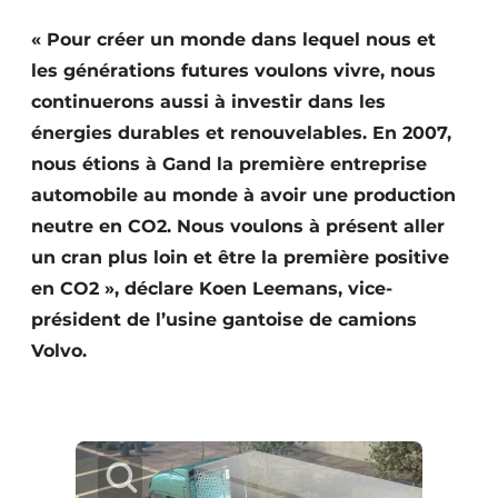
Termes et conditions
« Pour créer un monde dans lequel nous et
Video’s
les générations futures voulons vivre, nous
continuerons aussi à investir dans les
énergies durables et renouvelables. En 2007,
nous étions à Gand la première entreprise
Construction bois
automobile au monde à avoir une production
Contrôle d’accès
neutre en CO2. Nous voulons à présent aller
un cran plus loin et être la première positive
Éclairage
en CO2 », déclare Koen Leemans, vice-
président de l’usine gantoise de camions
Fondations
Volvo.
Façades
Géotextiles
Infrastructures souterraines et égouttage