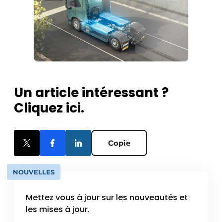
Protection solaire
Rénovation
Sécurité incendie
Software
Un article intéressant ?
Techniques ferroviaires
Cliquez ici.
Travaux ferroviaires
Copie
NOUVELLES
Mettez vous à jour sur les nouveautés et
les mises à jour.