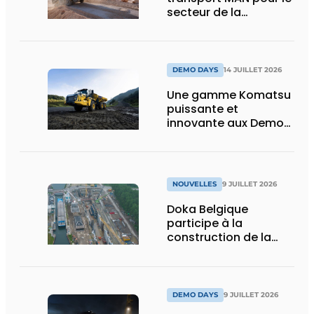
secteur de la
construction :
puissance, efficacité
et vision d’avenir
DEMO DAYS
14 JUILLET 2026
Une gamme Komatsu
puissante et
innovante aux Demo
Days 2026
NOUVELLES
9 JUILLET 2026
Doka Belgique
participe à la
construction de la
nouvelle écluse
d’Obourg
DEMO DAYS
9 JUILLET 2026