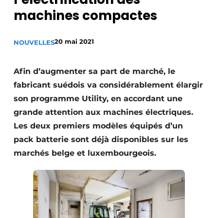
Termes et conditions
machines compactes
Video’s
20 mai 2021
NOUVELLES
Afin d’augmenter sa part de marché, le
Construction bois
fabricant suédois va considérablement élargir
Contrôle d’accès
son programme Utility, en accordant une
grande attention aux machines électriques.
Éclairage
Les deux premiers modèles équipés d’un
pack batterie sont déjà disponibles sur les
Fondations
marchés belge et luxembourgeois.
Façades
Géotextiles
Infrastructures souterraines et égouttage