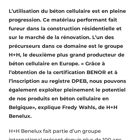
Termes et conditions
L’utilisation du béton cellulaire est en pleine
Video’s
progression. Ce matériau performant fait
fureur dans la construction résidentielle et
sur le marché de la rénovation. L’un des
précurseurs dans ce domaine est le groupe
Construction bois
H+H, le deuxième plus grand producteur de
Contrôle d’accès
béton cellulaire en Europe. « Grâce à
l’obtention de la certification BENOR et à
Éclairage
l’inscription au registre DPEB, nous pouvons
également exploiter pleinement le potentiel
Fondations
de nos produits en béton cellulaire en
Façades
Belgique», explique Fredy Wahls, de H+H
Benelux.
Géotextiles
H+H Benelux fait partie d’un groupe
Infrastructures souterraines et égouttage
international présent depuis plus de 100 ans