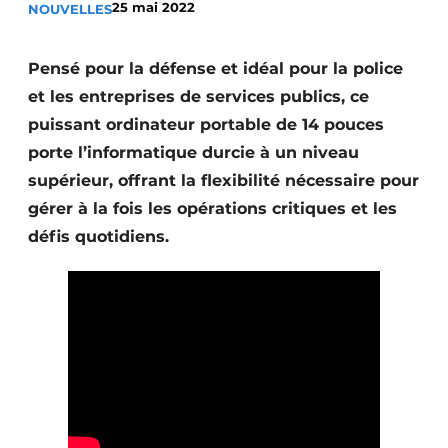
25 mai 2022
NOUVELLES
Termes et conditions
Video’s
Pensé pour la défense et idéal pour la police
et les entreprises de services publics, ce
puissant ordinateur portable de 14 pouces
porte l’informatique durcie à un niveau
Construction bois
supérieur, offrant la flexibilité nécessaire pour
Contrôle d’accès
gérer à la fois les opérations critiques et les
défis quotidiens.
Éclairage
Fondations
Façades
Géotextiles
Infrastructures souterraines et égouttage