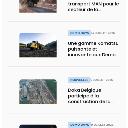
transport MAN pour le
secteur de la
construction :
puissance, efficacité
et vision d’avenir
DEMO DAYS
14 JUILLET 2026
Une gamme Komatsu
puissante et
innovante aux Demo
Days 2026
NOUVELLES
9 JUILLET 2026
Doka Belgique
participe à la
construction de la
nouvelle écluse
d’Obourg
DEMO DAYS
9 JUILLET 2026