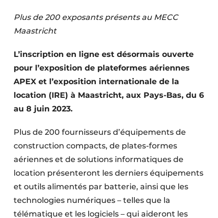
Termes et conditions
Plus de 200 exposants présents au MECC
Video’s
Maastricht
L’inscription en ligne est désormais ouverte
pour l’exposition de plateformes aériennes
Construction bois
APEX et l’exposition internationale de la
location (IRE) à Maastricht, aux Pays-Bas, du 6
Contrôle d’accès
au 8 juin 2023.
Éclairage
Plus de 200 fournisseurs d’équipements de
Fondations
construction compacts, de plates-formes
aériennes et de solutions informatiques de
Façades
location présenteront les derniers équipements
Géotextiles
et outils alimentés par batterie, ainsi que les
technologies numériques – telles que la
Infrastructures souterraines et égouttage
télématique et les logiciels – qui aideront les