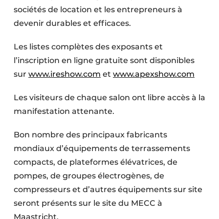
sociétés de location et les entrepreneurs à
Protection solaire
devenir durables et efficaces.
Rénovation
Les listes complètes des exposants et
Sécurité incendie
l’inscription en ligne gratuite sont disponibles
sur
www.ireshow.com
et
www.apexshow.com
Software
Les visiteurs de chaque salon ont libre accès à la
Techniques ferroviaires
manifestation attenante.
Travaux ferroviaires
Bon nombre des principaux fabricants
mondiaux d’équipements de terrassements
compacts, de plateformes élévatrices, de
pompes, de groupes électrogènes, de
compresseurs et d’autres équipements sur site
seront présents sur le site du MECC à
Maastricht.