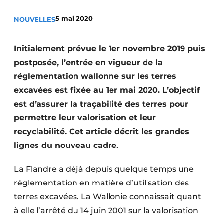
Termes et conditions
5 mai 2020
NOUVELLES
Video’s
Initialement prévue le 1er novembre 2019 puis
postposée, l’entrée en vigueur de la
Construction bois
réglementation wallonne sur les terres
excavées est fixée au 1er mai 2020. L’objectif
Contrôle d’accès
est d’assurer la traçabilité des terres pour
permettre leur valorisation et leur
Éclairage
recyclabilité. Cet article décrit les grandes
Fondations
lignes du nouveau cadre.
Façades
La Flandre a déjà depuis quelque temps une
réglementation en matière d’utilisation des
Géotextiles
terres excavées. La Wallonie connaissait quant
Infrastructures souterraines et égouttage
à elle l’arrêté du 14 juin 2001 sur la valorisation