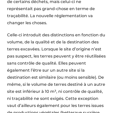
de certains déchets, mais celui-ci ne
Protection solaire
représentait pas grand-chose en terme de
traçabilité. La nouvelle réglementation va
Rénovation
changer les choses.
Sécurité incendie
Celle-ci introduit des distinctions en fonction du
Software
volume, de la qualité et de la destination des
terres excavées. Lorsque le site d’origine n’est
Techniques ferroviaires
pas suspect, les terres peuvent y être réutilisées
Travaux ferroviaires
sans contrôle de qualité. Elles peuvent
également l’être sur un autre site si la
destination est similaire (ou moins sensible). De
même, si le volume de terres destiné à un autre
site est inférieur à 10 m³, ni contrôle de qualité,
ni traçabilité ne sont exigés. Cette exception
vaut d’ailleurs également pour les terres issues
de productions végétales (betterave sucrière,