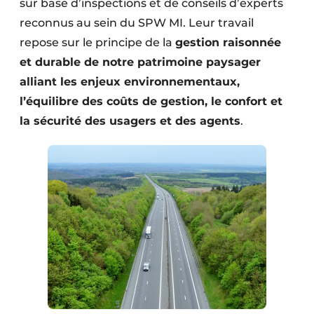
sur base d’inspections et de conseils d’experts
Protection solaire
reconnus au sein du SPW MI. Leur travail
repose sur le principe de la
gestion raisonnée
Rénovation
et durable de notre patrimoine paysager
Sécurité incendie
alliant les enjeux environnementaux,
l’équilibre des coûts de gestion, le confort et
Software
la sécurité des usagers et des agents
.
Techniques ferroviaires
Travaux ferroviaires