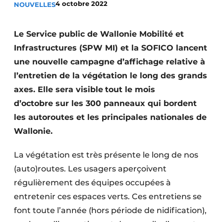
4 octobre 2022
NOUVELLES
Termes et conditions
Video’s
Le Service public de Wallonie Mobilité et
Infrastructures (SPW MI) et la SOFICO lancent
une nouvelle campagne d’affichage relative à
l’entretien de la végétation le long des grands
Construction bois
axes. Elle sera visible
tout le mois
Contrôle d’accès
d’octobre sur les 300 panneaux qui bordent
les autoroutes et les principales nationales de
Éclairage
Wallonie.
Fondations
La végétation est très présente le long de nos
Façades
(auto)routes. Les usagers aperçoivent
régulièrement des équipes occupées à
Géotextiles
entretenir ces espaces verts. Ces entretiens se
Infrastructures souterraines et égouttage
font toute l’année (hors période de nidification),