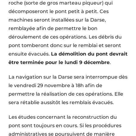
roche (sorte de gros marteau piqueur) qui
Protection solaire
décomposeront le pont petit à petit. Ces
Rénovation
machines seront installées sur la Darse,
remblayée afin de permettre le bon
Sécurité incendie
déroulement de ces opérations. Les débris du
pont tomberont donc sur le remblai et seront
Software
ensuite évacués.
La démolition du pont devrait
Techniques ferroviaires
être terminée pour le lundi 9 décembre
.
Travaux ferroviaires
La navigation sur la Darse sera interrompue dès
le vendredi 29 novembre à 18h afin de
permettre la réalisation de ces opérations. Elle
sera rétablie aussitôt les remblais évacués.
Les études concernant la reconstruction du
pont sont toujours en cours. Si les procédures
administratives se poursuivent de manière