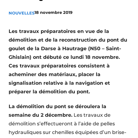
Termes et conditions
18 novembre 2019
NOUVELLES
Video’s
Les travaux préparatoires en vue de la
démolition et de la reconstruction du pont du
Construction bois
goulet de la
Darse à Hautrage (N50 – Saint-
Ghislain) ont débuté ce lundi 18 novembre.
Contrôle d’accès
Ces travaux préparatoires consistent à
acheminer des matériaux, placer la
Éclairage
signalisation relative à la navigation et
Fondations
préparer la démolition du pont.
Façades
La démolition du pont se déroulera la
semaine du 2 décembre.
Les travaux de
Géotextiles
démolition s’effectueront à l’aide de pelles
Infrastructures souterraines et égouttage
hydrauliques sur chenilles équipées d’un brise-