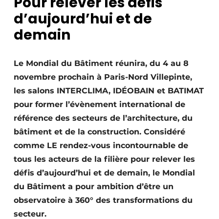
Pour relever les défis
Termes et conditions
d’aujourd’hui et de
Video’s
demain
Le Mondial du Bâtiment réunira, du 4 au 8
Construction bois
novembre prochain à Paris-Nord Villepinte,
les salons INTERCLIMA, IDÉOBAIN et BATIMAT
Contrôle d’accès
pour former l’évènement international de
référence des secteurs de l’architecture, du
Éclairage
bâtiment et de la construction. Considéré
Fondations
comme LE rendez-vous incontournable de
tous les acteurs de la filière pour relever les
Façades
défis d’aujourd’hui et de demain, le Mondial
Géotextiles
du Bâtiment a pour ambition d’être un
observatoire à 360° des transformations du
Infrastructures souterraines et égouttage
secteur.