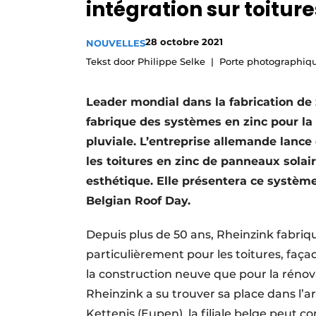
intégration sur toiture
Termes et conditions
Video’s
28 octobre 2021
NOUVELLES
Tekst door Philippe Selke
Porte photographiq
Leader mondial dans la fabrication de
fabrique des systèmes en zinc pour la 
pluviale. L’entreprise allemande lance
les toitures en zinc de panneaux sola
esthétique. Elle présentera ce systèm
Belgian Roof Day.
Depuis plus de 50 ans, Rheinzink fabriqu
particu­lièrement pour les toitures, faça
la construction neuve que pour la rénova
Rheinzink a su trouver sa place dans l’
Kettenis (Eupen), la filiale belge peu