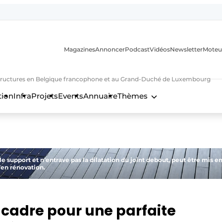
Magazines
Annoncer
Podcast
Vidéos
Newsletter
Moteu
nfrastructures en Belgique francophone et au Grand-Duché de Luxembourg
tion
Infra
Projets
Events
Annuaire
Thèmes
n
e support et n’entrave pas la dilatation du joint debout, peut être mis e
’en rénovation.
 cadre pour une parfaite