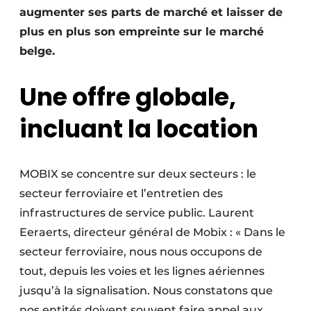
augmenter ses parts de marché et laisser de
Protection solaire
plus en plus son empreinte sur le marché
Rénovation
belge.
Sécurité incendie
Une offre globale,
Software
incluant la location
Techniques ferroviaires
Travaux ferroviaires
MOBIX se concentre sur deux secteurs : le
secteur fe
rroviaire et l’entretien des
infrastructures de service public. Laurent
Eeraerts, directeur général de Mobix : « Dans le
secteur ferroviaire, nous nous occupons de
tout, depuis les voies et les lignes aériennes
jusqu’à la signalisation. Nous constatons que
nos entités doivent souvent faire appel aux