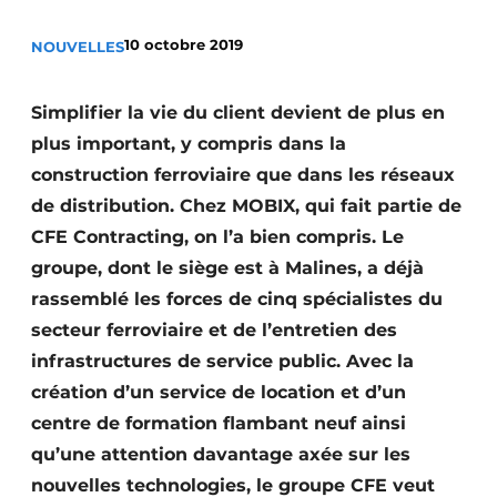
Termes et conditions
10 octobre 2019
NOUVELLES
Video’s
Simplifier la vie du client devient de plus en
plus important, y compris dans la
Construction bois
construction ferroviaire que dans les réseaux
de distribution. Chez MOBIX, qui fait partie de
Contrôle d’accès
CFE Contracting, on l’a bien compris. Le
groupe, dont le siège est à Malines, a déjà
Éclairage
rassemblé les forces de cinq spécialistes du
Fondations
secteur ferroviaire et de l’entretien des
infrastructures de service public. Avec la
Façades
création d’un service de location et d’un
Géotextiles
centre de formation flambant neuf ainsi
qu’une attention davantage axée sur les
Infrastructures souterraines et égouttage
nouvelles technologies, le groupe CFE veut