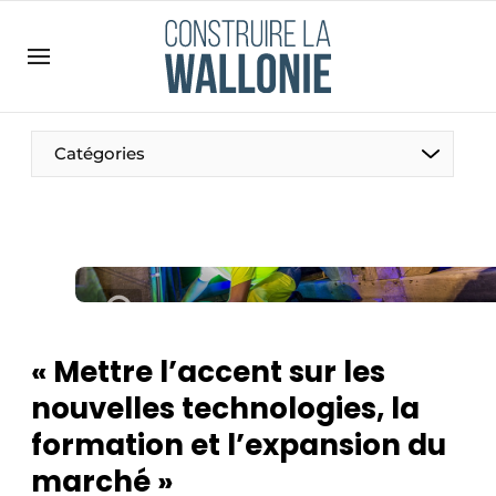
Contact
Contact direct
Emploi
Catégories
Enregistrer une offre d’emploi
Entreprises
Merci de votre inscription
S’inscrire
Home
Meest gelezen
Newsletter
« Mettre l’accent sur les
Podcasts
nouvelles technologies, la
Privacy / Cookie statement
formation et l’expansion du
S’inscrire à l’événement
marché »
S’inscrire