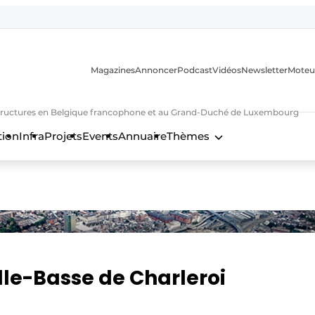
Magazines
Annoncer
Podcast
Vidéos
Newsletter
Moteu
nfrastructures en Belgique francophone et au Grand-Duché de Luxembourg
tion
Infra
Projets
Events
Annuaire
Thèmes
n
lle-Basse de Charleroi