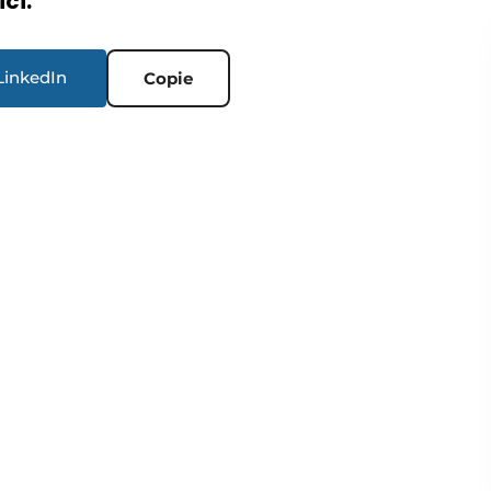
ici.
LinkedIn
Copie