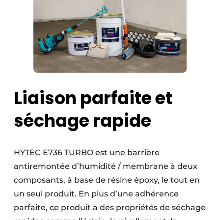
Protection solaire
Rénovation
Sécurité incendie
Software
Liaison parfaite et
Techniques ferroviaires
séchage rapide
Travaux ferroviaires
HYTEC E736 TURBO est une barrière
antiremontée d’humidité / membrane à deux
composants, à base de résine époxy, le tout en
un seul produit. En plus d’une adhérence
parfaite, ce produit a des propriétés de séchage