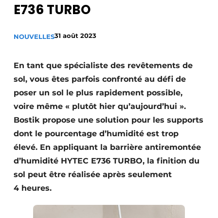
E736 TURBO
Termes et conditions
Video’s
31 août 2023
NOUVELLES
En tant que spécialiste des revêtements de
Construction bois
sol, vous êtes parfois confronté au défi de
poser un sol le plus rapidement possible,
Contrôle d’accès
voire même « plutôt hier qu’aujourd’hui ».
Éclairage
Bostik propose une solution pour les supports
dont le pourcentage d’humidité est trop
Fondations
élevé. En appliquant la barrière antiremontée
d’humidité HYTEC E736 TURBO, la finition du
Façades
sol peut être réalisée après seulement
Géotextiles
4 heures.
Infrastructures souterraines et égouttage