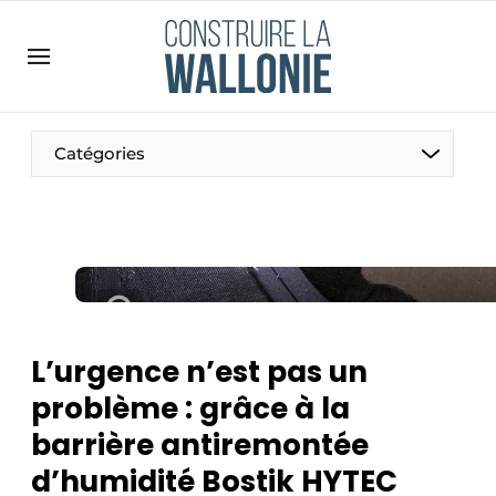
Contact
Contact direct
Emploi
Catégories
Enregistrer une offre d’emploi
Entreprises
Merci de votre inscription
S’inscrire
Home
Meest gelezen
Newsletter
L’urgence n’est pas un
Podcasts
problème : grâce à la
Privacy / Cookie statement
barrière antiremontée
S’inscrire à l’événement
d’humidité Bostik HYTEC
S’inscrire