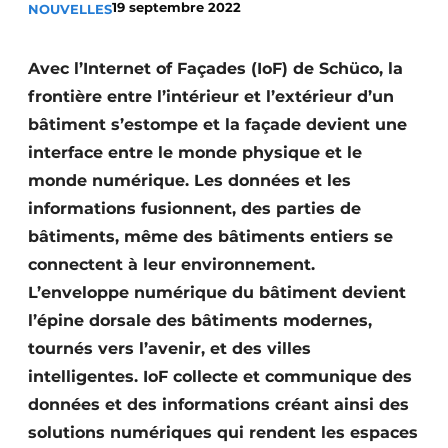
19 septembre 2022
NOUVELLES
Termes et conditions
Video’s
Avec l’Internet of Façades (IoF) de Schüco, la
frontière entre l’intérieur et l’extérieur d’un
bâtiment s’estompe et la façade devient une
interface entre le monde physique et le
Construction bois
monde numérique. Les données et les
Contrôle d’accès
informations fusionnent, des parties de
bâtiments, même des bâtiments entiers se
Éclairage
connectent à leur environnement.
Fondations
L’enveloppe numérique du bâtiment devient
l’épine dorsale des bâtiments modernes,
Façades
tournés vers l’avenir, et des villes
intelligentes. IoF collecte et communique des
Géotextiles
données et des informations créant ainsi des
Infrastructures souterraines et égouttage
solutions numériques qui rendent les espaces