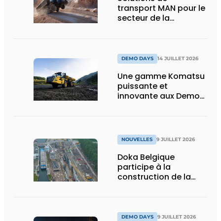
transport MAN pour le
secteur de la
construction :
puissance, efficacité
et vision d’avenir
DEMO DAYS
14 JUILLET 2026
Une gamme Komatsu
puissante et
innovante aux Demo
Days 2026
NOUVELLES
9 JUILLET 2026
Doka Belgique
participe à la
construction de la
nouvelle écluse
d’Obourg
DEMO DAYS
9 JUILLET 2026