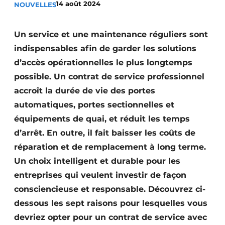
14 août 2024
NOUVELLES
Termes et conditions
Video’s
Un service et une maintenance réguliers sont
indispensables afin de garder les solutions
d’accès opérationnelles le plus longtemps
possible. Un contrat de service professionnel
Construction bois
accroît la durée de vie des portes
Contrôle d’accès
automatiques, portes sectionnelles et
équipements de quai, et réduit les temps
Éclairage
d’arrêt. En outre, il fait baisser les coûts de
Fondations
réparation et de remplacement à long terme.
Un choix intelligent et durable pour les
Façades
entreprises qui veulent investir de façon
consciencieuse et responsable. Découvrez ci-
Géotextiles
dessous les sept raisons pour lesquelles vous
Infrastructures souterraines et égouttage
devriez opter pour un contrat de service avec