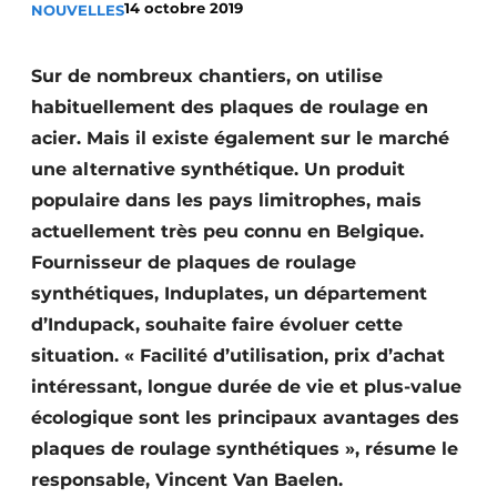
14 octobre 2019
NOUVELLES
Termes et conditions
Video’s
Sur de nombreux chantiers, on utilise
habituellement des plaques de roulage en
acier. Mais il existe également sur le marché
une alternative synthétique. Un produit
Construction bois
populaire dans les pays limitrophes, mais
Contrôle d’accès
actuellement très peu connu en Belgique.
Fournisseur de plaques de roulage
Éclairage
synthétiques, Induplates, un département
Fondations
d’Indupack, souhaite faire évoluer cette
situation. « Facilité d’utilisation, prix d’achat
Façades
intéressant, longue durée de vie et plus-value
écologique sont les principaux avantages des
Géotextiles
plaques de roulage synthétiques », résume le
Infrastructures souterraines et égouttage
responsable, Vincent Van Baelen.