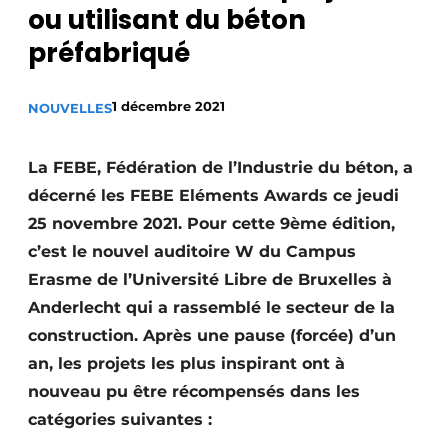
ou utilisant du béton
Termes et conditions
préfabriqué
Video’s
1 décembre 2021
NOUVELLES
Construction bois
La FEBE, Fédération de l’Industrie du béton, a
décerné les FEBE Eléments Awards ce jeudi
Contrôle d’accès
25 novembre 2021. Pour cette 9ème édition,
Éclairage
c’est le nouvel auditoire W du Campus
Erasme de l’Université Libre de Bruxelles à
Fondations
Anderlecht qui a rassemblé le secteur de la
Façades
construction. Après une pause (forcée) d’un
an, les projets les plus inspirant ont à
Géotextiles
nouveau pu être récompensés dans les
catégories suivantes :
Infrastructures souterraines et égouttage