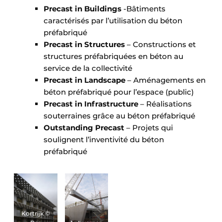
Precast in Buildings
-Bâtiments
Protection solaire
caractérisés par l’utilisation du béton
Rénovation
préfabriqué
Precast in Structures
– Constructions et
Sécurité incendie
structures préfabriquées en béton au
service de la collectivité
Software
Precast in Landscape
– Aménagements en
béton préfabriqué pour l’espace (public)
Techniques ferroviaires
Precast in Infrastructure
– Réalisations
souterraines grâce au béton préfabriqué
Travaux ferroviaires
Outstanding Precast
– Projets qui
soulignent l’inventivité du béton
préfabriqué
Kortrijk ©