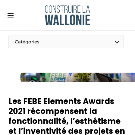
Contact
Contact direct
Emploi
Catégories
Enregistrer une offre d’emploi
Entreprises
Merci de votre inscription
S’inscrire
Home
Meest gelezen
Newsletter
Les FEBE Elements Awards
Podcasts
2021 récompensent la
Privacy / Cookie statement
fonctionnalité, l’esthétisme
S’inscrire à l’événement
et l’inventivité des projets en
S’inscrire